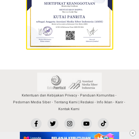
Ketentuan dan Kebijakan Privacy
Panduan Komunitas
Pedoman Media Siber
Tentang Kami | Redaksi
Info Iklan
Karir
Kontak Kami
kutaipanrita@2023