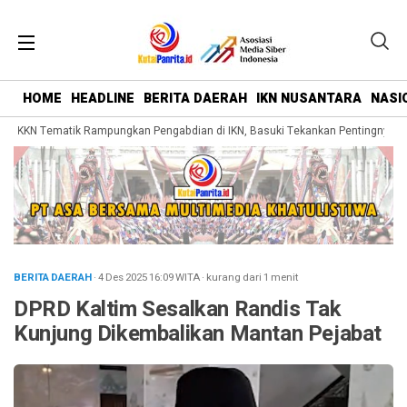
HOME
HEADLINE
BERITA DAERAH
IKN NUSANTARA
NASI
 KKN Tematik Rampungkan Pengabdian di IKN, Basuki Tekankan Pentingnya Bel
BERITA DAERAH
· 4 Des 2025
16:09
WITA
·
kurang dari 1 menit
DPRD Kaltim Sesalkan Randis Tak
Kunjung Dikembalikan Mantan Pejabat