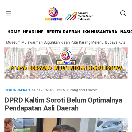
HOME
HEADLINE
BERITA DAERAH
IKN NUSANTARA
NASI
g Museum Mulawarman Suguhkan Kisah Putri Karang Melenu, Budaya Kutai Dik
BERITA DAERAH
· 4 Des 2025
05:19
WITA
·
kurang dari 1 menit
DPRD Kaltim Soroti Belum Optimalnya
Pendapatan Asli Daerah