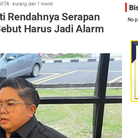
WITA
·
kurang dari 1 menit
Bi
ti Rendahnya Serapan
No p
ebut Harus Jadi Alarm