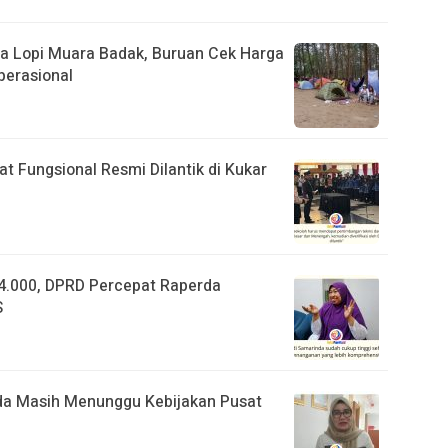
ita Lopi Muara Badak, Buruan Cek Harga
perasional
t Fungsional Resmi Dilantik di Kukar
4.000, DPRD Percepat Raperda
S
da Masih Menunggu Kebijakan Pusat