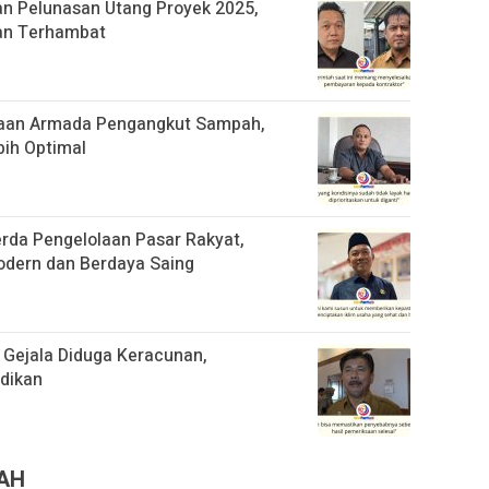
n Pelunasan Utang Proyek 2025,
an Terhambat
aan Armada Pengangkut Sampah,
bih Optimal
da Pengelolaan Pasar Rakyat,
odern dan Berdaya Saing
 Gejala Diduga Keracunan,
idikan
RAH