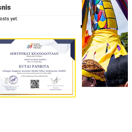
snis
osts yet.