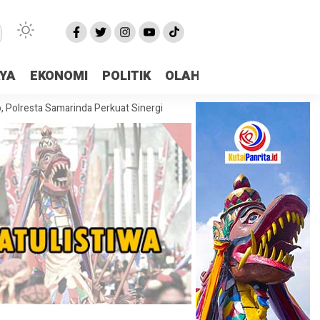
AYA
EKONOMI
POLITIK
OLAHRAGA
More
sta Samarinda Perkuat Sinergi Cegah Karhutla Bersama Polda Kaltim
DP