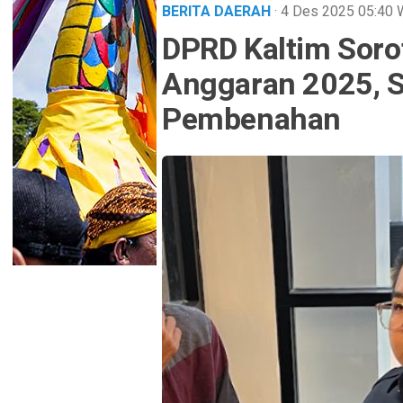
BERITA DAERAH
· 4 Des 2025
05:40
DPRD Kaltim Soro
Anggaran 2025, S
Pembenahan