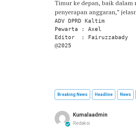
Timur ke depan, baik dalam 
penyerapan anggaran,” jelas
ADV DPRD Kaltim

Pewarta : Axel

Editor  : Fairuzzabady

@2025
Breaking News
Headline
News
Kumalaadmin
Redaksi