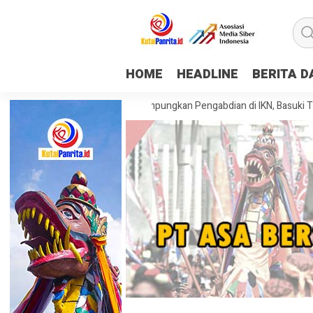
HOME
HEADLINE
BERITA 
hasiswa KKN Tematik Rampungkan Pengabdian di IKN, Basuki Tekankan 