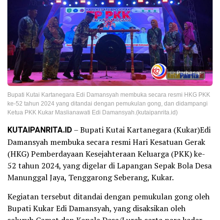
Perbesar
Bupati Kutai Kartanegara Edi Damansyah membuka secara resmi HKG PKK
ke-52 tahun 2024 yang ditandai dengan pemukulan gong, dan didampangi
Ketua PKK Kukar Maslianawati Edi Damansyah.(kutaipanrita.id)
KUTAIPANRITA.ID
– Bupati Kutai Kartanegara (Kukar)Edi
Damansyah membuka secara resmi Hari Kesatuan Gerak
(HKG) Pemberdayaan Kesejahteraan Keluarga (PKK) ke-
52 tahun 2024, yang digelar di Lapangan Sepak Bola Desa
Manunggal Jaya, Tenggarong Seberang, Kukar.
Kegiatan tersebut ditandai dengan pemukulan gong oleh
Bupati Kukar Edi Damansyah, yang disaksikan oleh