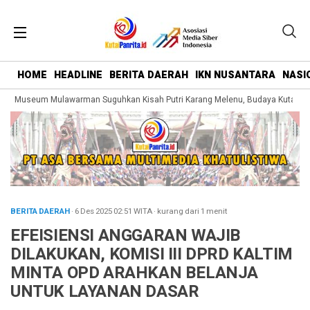
HOME
HEADLINE
BERITA DAERAH
IKN NUSANTARA
NASI
g Museum Mulawarman Suguhkan Kisah Putri Karang Melenu, Budaya Kutai Dik
BERITA DAERAH
· 6 Des 2025
02:51
WITA
·
kurang dari 1 menit
EFEISIENSI ANGGARAN WAJIB
DILAKUKAN, KOMISI III DPRD KALTIM
MINTA OPD ARAHKAN BELANJA
UNTUK LAYANAN DASAR