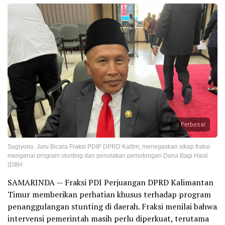
Perbesar
Sugiyono, Juru Bicara Fraksi PDIP DPRD Kaltim, menegaskan sikap fraksi
mengenai program stunting dan penolakan pemotongan Dana Bagi Hasil
(DBH
SAMARINDA — Fraksi PDI Perjuangan DPRD Kalimantan
Timur memberikan perhatian khusus terhadap program
penanggulangan stunting di daerah. Fraksi menilai bahwa
intervensi pemerintah masih perlu diperkuat, terutama