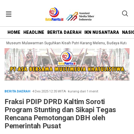
HOME
HEADLINE
BERITA DAERAH
IKN NUSANTARA
NASI
g Museum Mulawarman Suguhkan Kisah Putri Karang Melenu, Budaya Kutai Dik
BERITA DAERAH
· 4 Des 2025
12:35
WITA
·
kurang dari 1 menit
Fraksi PDIP DPRD Kaltim Soroti
Program Stunting dan Sikapi Tegas
Rencana Pemotongan DBH oleh
Pemerintah Pusat