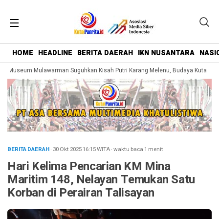
HOME
HEADLINE
BERITA DAERAH
IKN NUSANTARA
NASI
 Museum Mulawarman Suguhkan Kisah Putri Karang Melenu, Budaya Kutai Dike
BERITA DAERAH
· 30 Okt 2025
16:15
WITA
·
waktu baca 1 menit
Hari Kelima Pencarian KM Mina
Maritim 148, Nelayan Temukan Satu
Korban di Perairan Talisayan