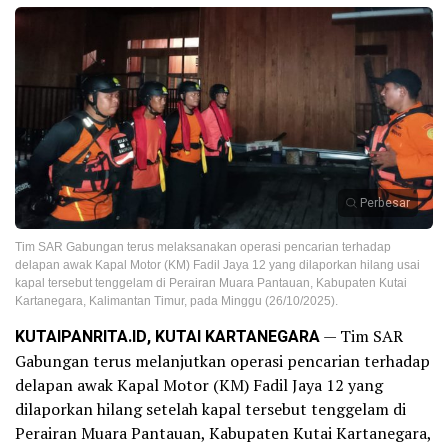
Perbesar
Tim SAR Gabungan terus melaksanakan operasi pencarian terhadap
delapan awak Kapal Motor (KM) Fadil Jaya 12 yang dilaporkan hilang usai
kapal tersebut tenggelam di Perairan Muara Pantauan, Kabupaten Kutai
Kartanegara, Kalimantan Timur, pada Minggu (26/10/2025).
KUTAIPANRITA.ID, KUTAI KARTANEGARA
— Tim SAR
Gabungan terus melanjutkan operasi pencarian terhadap
delapan awak Kapal Motor (KM) Fadil Jaya 12 yang
dilaporkan hilang setelah kapal tersebut tenggelam di
Perairan Muara Pantauan, Kabupaten Kutai Kartanegara,