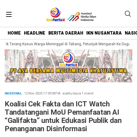
HOME
HEADLINE
BERITA DAERAH
IKN NUSANTARA
NASI
Titik Terang Kasus Warga Meninggal di Tabang, Petunjuk Mengarah Ke Dugaan P
NASIONAL
· 12 Nov 2025
17:00
WITA
·
waktu baca 1 menit
Koalisi Cek Fakta dan ICT Watch
Tandatangani MoU Pemanfaatan AI
“Galifakta” untuk Edukasi Publik dan
Penanganan Disinformasi