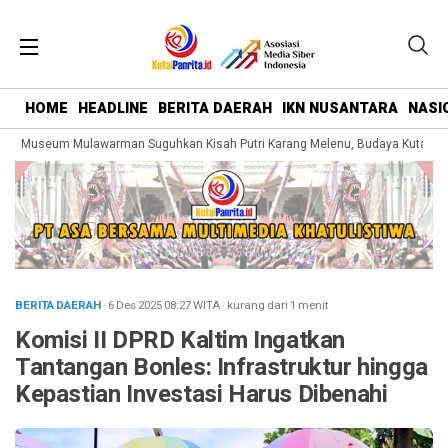
HOME
HEADLINE
BERITA DAERAH
IKN NUSANTARA
NASI
g Museum Mulawarman Suguhkan Kisah Putri Karang Melenu, Budaya Kutai Dik
BERITA DAERAH
· 6 Des 2025
08:27
WITA
·
kurang dari 1 menit
Komisi II DPRD Kaltim Ingatkan
Tantangan Bonles: Infrastruktur hingga
Kepastian Investasi Harus Dibenahi