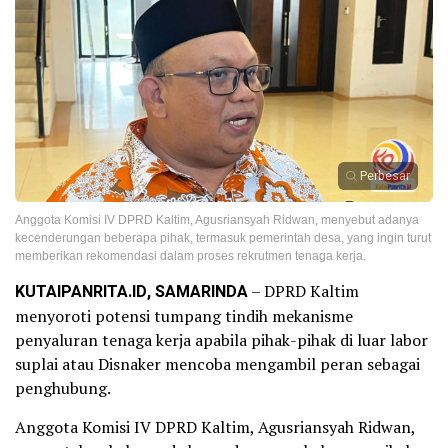
Perbesar
Anggota Komisi IV DPRD Kaltim, Agusriansyah Ridwan, menyebut adanya
kecenderungan beberapa pihak, termasuk pemerintah desa, yang ingin turut
memberikan rekomendasi dalam proses rekrutmen tenaga kerja.
KUTAIPANRITA.ID, SAMARINDA
– DPRD Kaltim
menyoroti potensi tumpang tindih mekanisme
penyaluran tenaga kerja apabila pihak-pihak di luar labor
suplai atau Disnaker mencoba mengambil peran sebagai
penghubung.
Anggota Komisi IV DPRD Kaltim, Agusriansyah Ridwan,