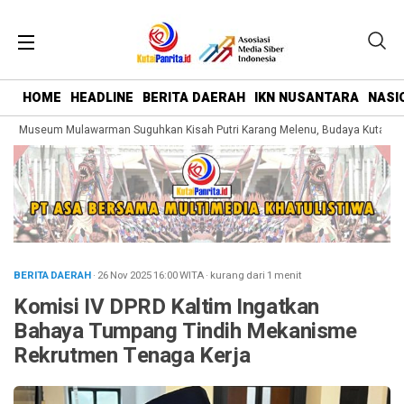
HOME
HEADLINE
BERITA DAERAH
IKN NUSANTARA
NASI
g Museum Mulawarman Suguhkan Kisah Putri Karang Melenu, Budaya Kutai Dik
BERITA DAERAH
· 26 Nov 2025
16:00
WITA
·
kurang dari 1 menit
Komisi IV DPRD Kaltim Ingatkan
Bahaya Tumpang Tindih Mekanisme
Rekrutmen Tenaga Kerja