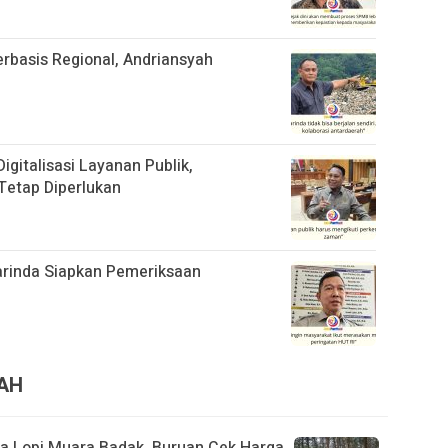
basis Regional, Andriansyah
gitalisasi Layanan Publik,
Tetap Diperlukan
rinda Siapkan Pemeriksaan
RAH
ita Lopi Muara Badak, Buruan Cek Harga