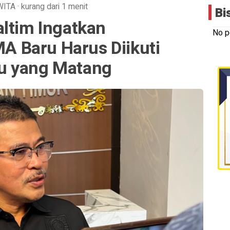
WITA
·
kurang dari 1 menit
Bi
altim Ingatkan
No p
 Baru Harus Diikuti
u yang Matang