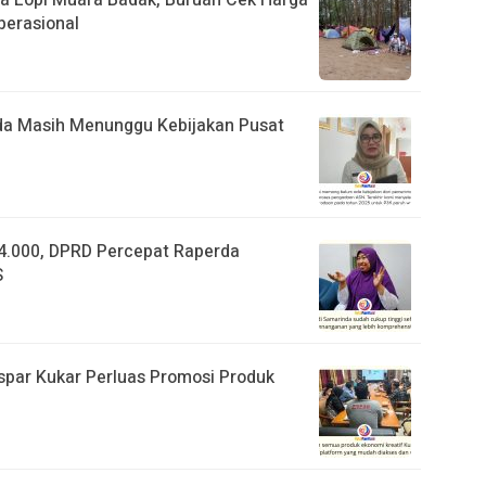
perasional
da Masih Menunggu Kebijakan Pusat
4.000, DPRD Percepat Raperda
S
spar Kukar Perluas Promosi Produk