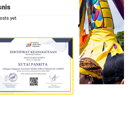
snis
osts yet.