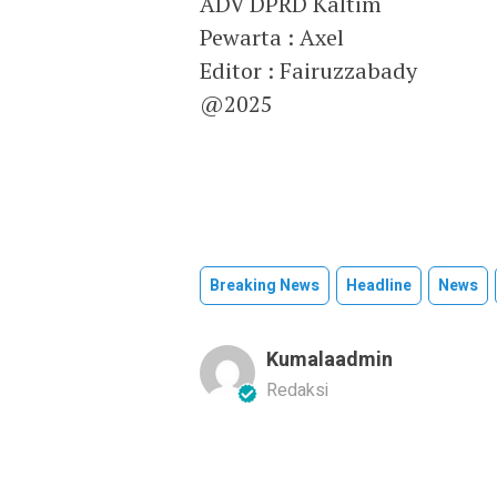
ADV DPRD Kaltim
Pewarta : Axel
Editor : Fairuzzabady
@2025
Breaking News
Headline
News
Kumalaadmin
Redaksi