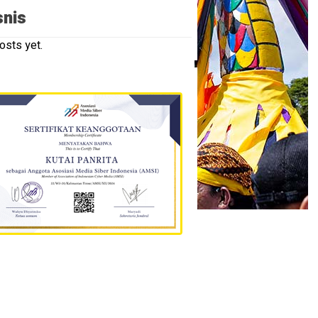
snis
osts yet.