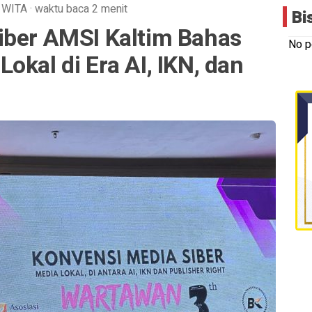
WITA
·
waktu baca 2 menit
Bi
iber AMSI Kaltim Bahas
No p
okal di Era AI, IKN, dan