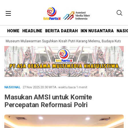
HOME
HEADLINE
BERITA DAERAH
IKN NUSANTARA
NASI
g Museum Mulawarman Suguhkan Kisah Putri Karang Melenu, Budaya Kutai Dike
NASIONAL
· 27 Nov 2025
20:30
WITA
·
waktu baca 1 menit
Masukan AMSI untuk Komite
Percepatan Reformasi Polri