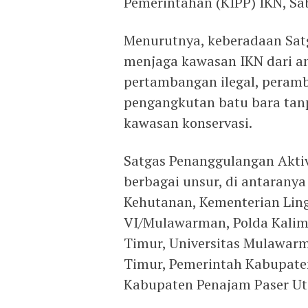
Pemerintahan (KIPP) IKN, Sab
Menurutnya, keberadaan Satg
menjaga kawasan IKN dari a
pertambangan ilegal, peramb
pengangkutan batu bara tan
kawasan konservasi.
Satgas Penanggulangan Aktiv
berbagai unsur, di antarany
Kehutanan, Kementerian Li
VI/Mulawarman, Polda Kalim
Timur, Universitas Mulawarm
Timur, Pemerintah Kabupaten
Kabupaten Penajam Paser Ut