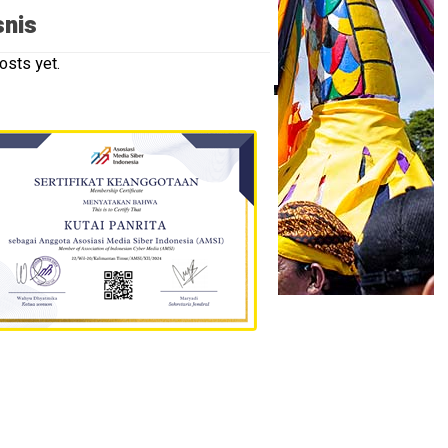
snis
osts yet.