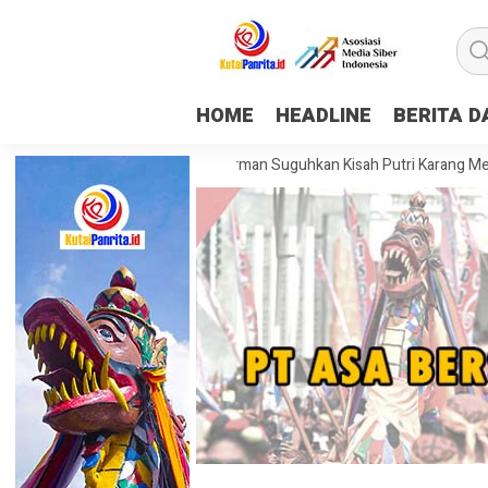
HOME
HEADLINE
BERITA 
apping Museum Mulawarman Suguhkan Kisah Putri Karang Melenu, Buday