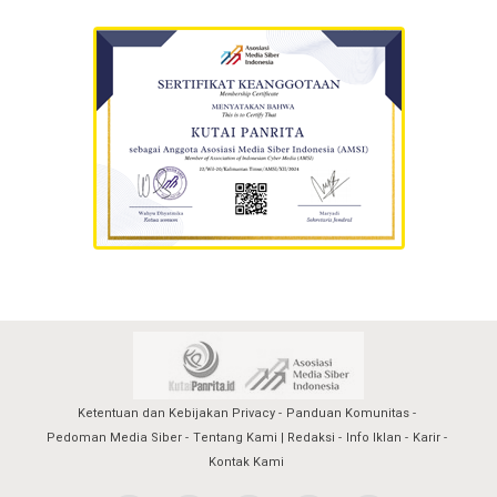
Ketentuan dan Kebijakan Privacy
Panduan Komunitas
Pedoman Media Siber
Tentang Kami | Redaksi
Info Iklan
Karir
Kontak Kami