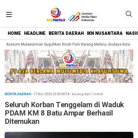
HOME
HEADLINE
BERITA DAERAH
IKN NUSANTARA
NASI
 Museum Mulawarman Suguhkan Kisah Putri Karang Melenu, Budaya Kutai Dike
BERITA DAERAH
· 17 Nov 2025
23:00
WITA
·
kurang dari 1 menit
Seluruh Korban Tenggelam di Waduk
PDAM KM 8 Batu Ampar Berhasil
Ditemukan