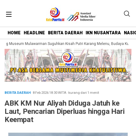
HOME
HEADLINE
BERITA DAERAH
IKN NUSANTARA
NASI
ing Museum Mulawarman Suguhkan Kisah Putri Karang Melenu, Budaya Kutai Di
BERITA DAERAH
· 8 Feb 2026
18:30
WITA
·
kurang dari 1 menit
ABK KM Nur Aliyah Diduga Jatuh ke
Laut, Pencarian Diperluas hingga Hari
Keempat