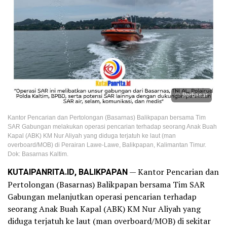
Perbesar
Kantor Pencarian dan Pertolongan (Basarnas) Balikpapan bersama Tim
SAR Gabungan melakukan operasi pencarian terhadap seorang Anak Buah
Kapal (ABK) KM Nur Aliyah yang diduga terjatuh ke laut (man
overboard/MOB) di Perairan Lawe-Lawe, Balikpapan, Kalimantan Timur.
Dok: Basarnas Kaltim.
KUTAIPANRITA.ID, BALIKPAPAN
— Kantor Pencarian dan
Pertolongan (Basarnas) Balikpapan bersama Tim SAR
Gabungan melanjutkan operasi pencarian terhadap
seorang Anak Buah Kapal (ABK) KM Nur Aliyah yang
diduga terjatuh ke laut (man overboard/MOB) di sekitar