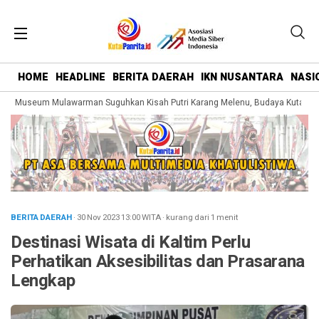
HOME
HEADLINE
BERITA DAERAH
IKN NUSANTARA
NASI
g Museum Mulawarman Suguhkan Kisah Putri Karang Melenu, Budaya Kutai Dik
BERITA DAERAH
· 30 Nov 2023
13:00
WITA
·
kurang dari 1 menit
Destinasi Wisata di Kaltim Perlu
Perhatikan Aksesibilitas dan Prasarana
Lengkap