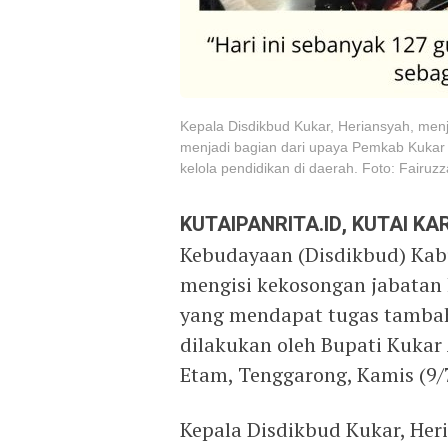
Kepala Disdikbud Kukar, Heriansyah, men
menjadi bagian dari upaya Pemkab Kukar
kelola pendidikan di daerah. Foto: Fairuz
KUTAIPANRITA.ID, KUTAI K
Kebudayaan (Disdikbud) Kab
mengisi kekosongan jabatan 
yang mendapat tugas tambaha
dilakukan oleh Bupati Kukar
Etam, Tenggarong, Kamis (9/
Kepala Disdikbud Kukar, He