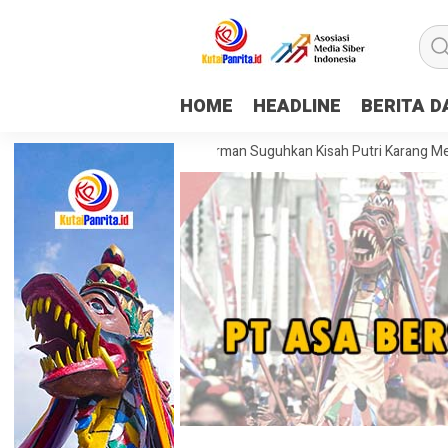
HOME
HEADLINE
BERITA 
apping Museum Mulawarman Suguhkan Kisah Putri Karang Melenu, Buda