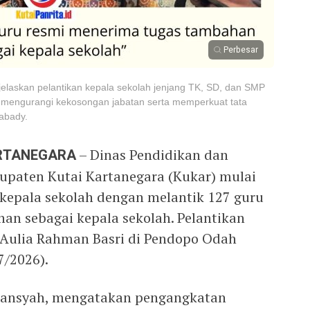
Perbesar
jelaskan pelantikan kepala sekolah jenjang TK, SD, dan SMP
 mengurangi kekosongan jabatan serta memperkuat tata
zabady.
ARTANEGARA
– Dinas Pendidikan dan
upaten Kutai Kartanegara (Kukar) mulai
kepala sekolah dengan melantik 127 guru
n sebagai kepala sekolah. Pelantikan
 Aulia Rahman Basri di Pendopo Odah
7/2026).
riansyah, mengatakan pengangkatan