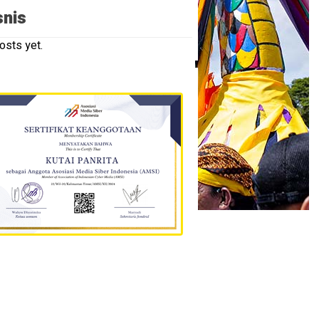
snis
osts yet.