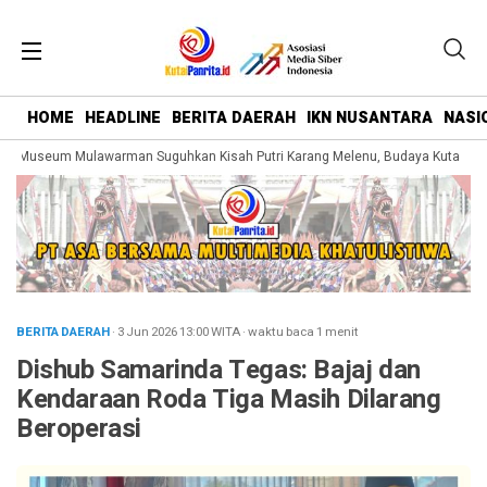
HOME
HEADLINE
BERITA DAERAH
IKN NUSANTARA
NASI
 Museum Mulawarman Suguhkan Kisah Putri Karang Melenu, Budaya Kutai Dike
BERITA DAERAH
· 3 Jun 2026
13:00
WITA
·
waktu baca 1 menit
Dishub Samarinda Tegas: Bajaj dan
Kendaraan Roda Tiga Masih Dilarang
Beroperasi