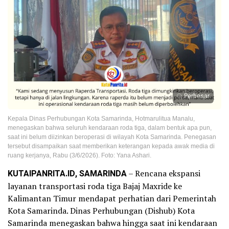
Perbesar
Kepala Dinas Perhubungan Kota Samarinda, Hotmarulitua Manalu,
menegaskan bahwa seluruh kendaraan roda tiga, dalam bentuk apa pun,
saat ini belum diizinkan beroperasi di wilayah Kota Samarinda. Penegasan
tersebut disampaikan saat memberikan keterangan kepada awak media di
ruang kerjanya, Rabu (3/6/2026). Foto: Yana Ashari.
KUTAIPANRITA.ID, SAMARINDA
– Rencana ekspansi
layanan transportasi roda tiga Bajaj Maxride ke
Kalimantan Timur mendapat perhatian dari Pemerintah
Kota Samarinda. Dinas Perhubungan (Dishub) Kota
Samarinda menegaskan bahwa hingga saat ini kendaraan