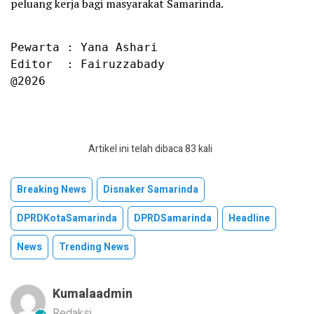
peluang kerja bagi masyarakat Samarinda.
Pewarta : Yana Ashari

Editor  : Fairuzzabady

@2026
Artikel ini telah dibaca 83 kali
Breaking News
Disnaker Samarinda
DPRDKotaSamarinda
DPRDSamarinda
Headline
News
Trending News
Kumalaadmin
Redaksi