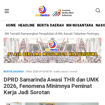
HOME
HEADLINE
BERITA DAERAH
IKN NUSANTARA
NASI
KKN Tematik Rampungkan Pengabdian di IKN, Basuki Tekankan Pentingnya Bela
BERITA DAERAH
· 3 Mar 2026
09:00
WITA
·
waktu baca 1 menit
DPRD Samarinda Awasi THR dan UMK
2026, Fenomena Minimnya Peminat
Kerja Jadi Sorotan