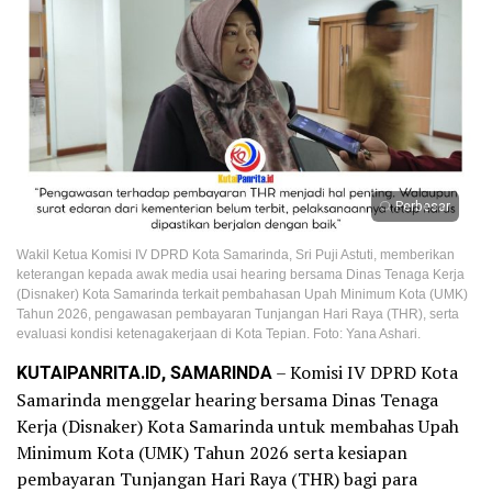
Perbesar
Wakil Ketua Komisi IV DPRD Kota Samarinda, Sri Puji Astuti, memberikan
keterangan kepada awak media usai hearing bersama Dinas Tenaga Kerja
(Disnaker) Kota Samarinda terkait pembahasan Upah Minimum Kota (UMK)
Tahun 2026, pengawasan pembayaran Tunjangan Hari Raya (THR), serta
evaluasi kondisi ketenagakerjaan di Kota Tepian. Foto: Yana Ashari.
KUTAIPANRITA.ID, SAMARINDA
– Komisi IV DPRD Kota
Samarinda menggelar hearing bersama Dinas Tenaga
Kerja (Disnaker) Kota Samarinda untuk membahas Upah
Minimum Kota (UMK) Tahun 2026 serta kesiapan
pembayaran Tunjangan Hari Raya (THR) bagi para