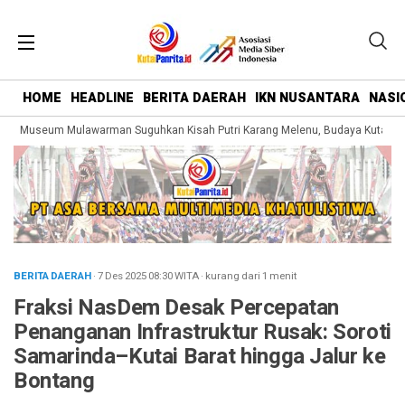
HOME
HEADLINE
BERITA DAERAH
IKN NUSANTARA
NASI
g Museum Mulawarman Suguhkan Kisah Putri Karang Melenu, Budaya Kutai Dik
BERITA DAERAH
· 7 Des 2025
08:30
WITA
·
kurang dari 1 menit
Fraksi NasDem Desak Percepatan
Penanganan Infrastruktur Rusak: Soroti
Samarinda–Kutai Barat hingga Jalur ke
Bontang