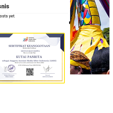
snis
osts yet.