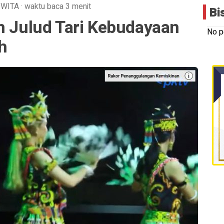
WITA
·
waktu baca 3 menit
Bi
n Julud Tari Kebudayaan
No p
h