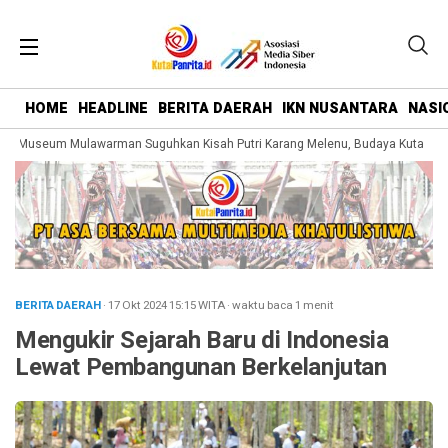
HOME
HEADLINE
BERITA DAERAH
IKN NUSANTARA
NASI
 Museum Mulawarman Suguhkan Kisah Putri Karang Melenu, Budaya Kutai Dike
BERITA DAERAH
· 17 Okt 2024
15:15
WITA
·
waktu baca 1 menit
Mengukir Sejarah Baru di Indonesia
Lewat Pembangunan Berkelanjutan