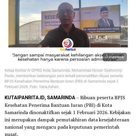
Perbesar
Ketua Komisi IV DPRD Kota Samarinda, Mohammad Novan Syahronny
Pasie, memberikan keterangan pers terkait penonaktifan ribuan peserta
BPJS Kesehatan Penerima Bantuan Iuran (PBI) di Samarinda sejak 1
Februari 2026. Foto: Yana Ashari.
KUTAIPANRITA.ID, SAMARINDA
– Ribuan peserta BPJS
Kesehatan Penerima Bantuan Iuran (PBI) di Kota
Samarinda dinonaktifkan sejak 1 Februari 2026. Kebijakan
ini merupakan dampak pemutakhiran data kesejahteraan
nasional yang mengacu pada keputusan pemerintah
pusat.