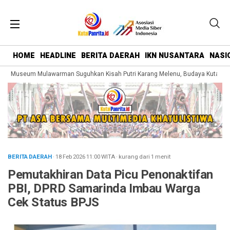
HOME
HEADLINE
BERITA DAERAH
IKN NUSANTARA
NASI
g Museum Mulawarman Suguhkan Kisah Putri Karang Melenu, Budaya Kutai Dik
BERITA DAERAH
· 18 Feb 2026
11:00
WITA
·
kurang dari 1 menit
Pemutakhiran Data Picu Penonaktifan
PBI, DPRD Samarinda Imbau Warga
Cek Status BPJS