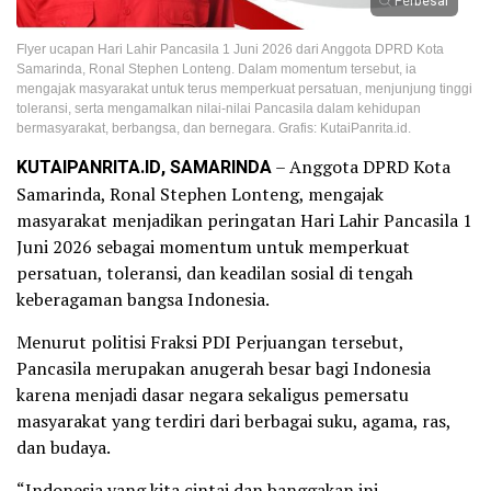
Perbesar
Flyer ucapan Hari Lahir Pancasila 1 Juni 2026 dari Anggota DPRD Kota
Samarinda, Ronal Stephen Lonteng. Dalam momentum tersebut, ia
mengajak masyarakat untuk terus memperkuat persatuan, menjunjung tinggi
toleransi, serta mengamalkan nilai-nilai Pancasila dalam kehidupan
bermasyarakat, berbangsa, dan bernegara. Grafis: KutaiPanrita.id.
KUTAIPANRITA.ID, SAMARINDA
– Anggota DPRD Kota
Samarinda, Ronal Stephen Lonteng, mengajak
masyarakat menjadikan peringatan Hari Lahir Pancasila 1
Juni 2026 sebagai momentum untuk memperkuat
persatuan, toleransi, dan keadilan sosial di tengah
keberagaman bangsa Indonesia.
Menurut politisi Fraksi PDI Perjuangan tersebut,
Pancasila merupakan anugerah besar bagi Indonesia
karena menjadi dasar negara sekaligus pemersatu
masyarakat yang terdiri dari berbagai suku, agama, ras,
dan budaya.
“Indonesia yang kita cintai dan banggakan ini