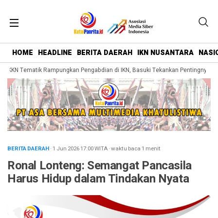
HOME
HEADLINE
BERITA DAERAH
IKN NUSANTARA
NASI
KKN Tematik Rampungkan Pengabdian di IKN, Basuki Tekankan Pentingnya Bela
BERITA DAERAH
· 1 Jun 2026
17:00
WITA
·
waktu baca 1 menit
Ronal Lonteng: Semangat Pancasila
Harus Hidup dalam Tindakan Nyata