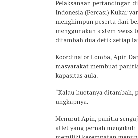
Pelaksanaan pertandingan di
Indonesia (Percasi) Kukar y
menghimpun peserta dari be
menggunakan sistem Swiss t
ditambah dua detik setiap l
Koordinator Lomba, Apin Da
masyarakat membuat panitia
kapasitas aula.
“Kalau kuotanya ditambah, pe
ungkapnya.
Menurut Apin, panitia seng
atlet yang pernah mengikuti
memiliki kesempatan menunj