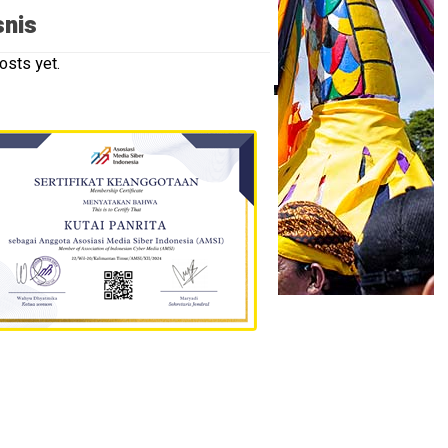
snis
osts yet.