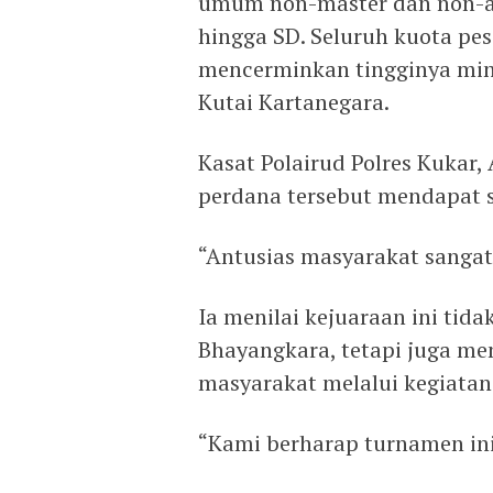
umum non-master dan non-atl
hingga SD. Seluruh kuota pes
mencerminkan tingginya mina
Kutai Kartanegara.
Kasat Polairud Polres Kukar
perdana tersebut mendapat s
“Antusias masyarakat sangat 
Ia menilai kejuaraan ini tid
Bhayangkara, tetapi juga m
masyarakat melalui kegiatan 
“Kami berharap turnamen ini