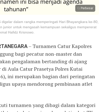
Perbesar
 digelar dalam rangka memperingati Hari Bhayangkara ke-80,
dan junior untuk mengasah kemampuan sekaligus mempererat
Akmal Hafidz Krisnowo.
ARTANEGARA
– Turnamen Catur Kapolres
ggung bagi pecatur non-master dan
sakan pengalaman bertanding di ajang
 di Aula Catur Prasetya Polres Kutai
6), ini merupakan bagian dari peringatan
aligus upaya mendorong pembinaan atlet
uti turnamen yang dibagi dalam kategori