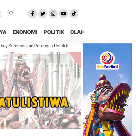
AYA
EKONOMI
POLITIK
OLAHRAGA
More
angkan Perunggu Untuk Kaltim Di Asian Taekwondo Indonesia Open 202