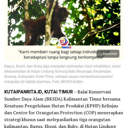
Perbesar
Bagus, Eboni, dan Ruby, tiga orangutan kalimantan hasil rehabilitasi, resmi
dilepasliarkan di Hutan Lindung Gunung Batu Mesangat, Kecamatan
Busang, Kabupaten Kutai Timur, sebagai upaya memperkuat populasi
orangutan di habitat alaminya. Foto: BKSDA Kaltim.
KUTAIPANRITA.ID, KUTAI TIMUR
– Balai Konservasi
Sumber Daya Alam (BKSDA) Kalimantan Timur bersama
Kesatuan Pengelolaan Hutan Produksi (KPHP) Kelinjau
dan Centre for Orangutan Protection (COP) menerapkan
strategi khusus saat melepasliarkan tiga orangutan
kalimantan, Bagus, Eboni, dan Ruby, di Hutan Lindung