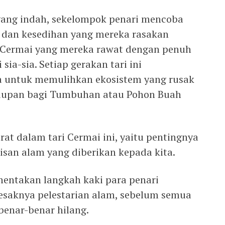
 yang indah, sekelompok penari mencoba
dan kesedihan yang mereka rasakan
 Cermai yang mereka rawat dengan penuh
sia-sia. Setiap gerakan tari ini
 untuk memulihkan ekosistem yang rusak
upan bagi Tumbuhan atau Pohon Buah
rat dalam tari Cermai ini, yaitu pentingnya
san alam yang diberikan kepada kita.
entakan langkah kaki para penari
aknya pelestarian alam, sebelum semua
benar-benar hilang.