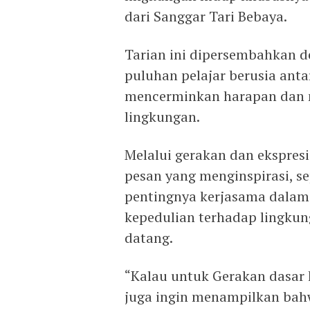
dari Sanggar Tari Bebaya.
Tarian ini dipersembahkan d
puluhan pelajar berusia ant
mencerminkan harapan dan m
lingkungan.
Melalui gerakan dan ekspres
pesan yang menginspirasi, se
pentingnya kerjasama dalam
kepedulian terhadap lingkun
datang.
“Kalau untuk Gerakan dasar k
juga ingin menampilkan bah