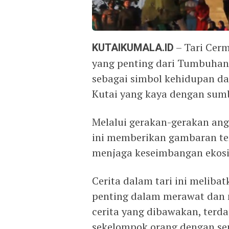
KUTAIKUMALA.ID
– Tari Cerm
yang penting dari Tumbuhan
sebagai simbol kehidupan d
Kutai yang kaya dengan sum
Melalui gerakan-gerakan ang
ini memberikan gambaran te
menjaga keseimbangan ekosi
Cerita dalam tari ini melib
penting dalam merawat dan 
cerita yang dibawakan, terda
sekelompok orang dengan s