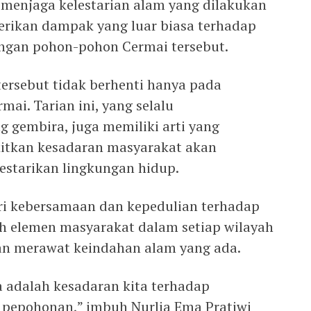
menjaga kelestarian alam yang dilakukan
erikan dampak yang luar biasa terhadap
gan pohon-pohon Cermai tersebut.
ersebut tidak berhenti hanya pada
i. Tarian ini, yang selalu
 gembira, juga memiliki arti yang
tkan kesadaran masyarakat akan
starikan lingkungan hidup.
ari kebersamaan dan kepedulian terhadap
h elemen masyarakat dalam setiap wilayah
an merawat keindahan alam yang ada.
a adalah kesadaran kita terhadap
 pepohonan,” imbuh Nurlia Ema Pratiwi