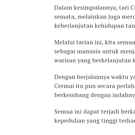
Dalam kesimpulannya, tari 
semata, melainkan juga mer
keberlanjutan kehidupan ta
Melalui tarian ini, kita sem
sebagai manusia untuk men
warisan yang berkelanjutan 
Dengan berjalannya waktu y
Cermai itu pun secara perla
berkembang dengan indahny
Semua ini dapat terjadi berk
kepedulian yang tinggi terha