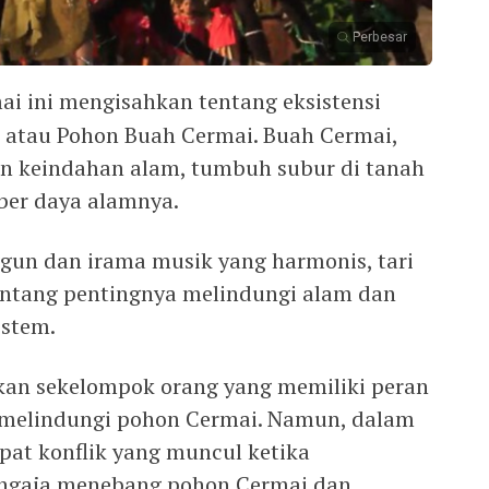
Perbesar
ai ini mengisahkan tentang eksistensi
 atau Pohon Buah Cermai. Buah Cermai,
an keindahan alam, tumbuh subur di tanah
ber daya alamnya.
gun dan irama musik yang harmonis, tari
ntang pentingnya melindungi alam dan
stem.
atkan sekelompok orang yang memiliki peran
melindungi pohon Cermai. Namun, dalam
pat konflik yang muncul ketika
engaja menebang pohon Cermai dan